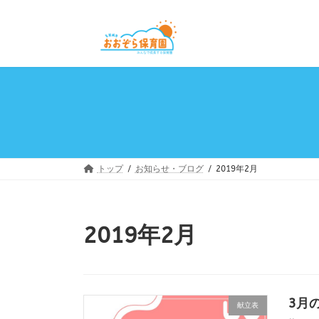
コ
ナ
ン
ビ
テ
ゲ
ン
ー
ツ
シ
へ
ョ
ス
ン
キ
に
ッ
移
プ
動
トップ
お知らせ・ブログ
2019年2月
2019年2月
3月
献立表